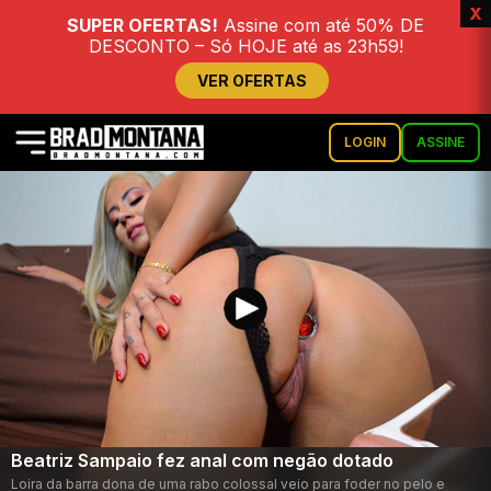
x
SUPER OFERTAS!
Assine com até 50% DE
DESCONTO – Só HOJE até as 23h59!
VER OFERTAS
LOGIN
ASSINE
Beatriz Sampaio fez anal com negão dotado
Loira da barra dona de uma rabo colossal veio para foder no pelo e