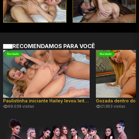
RECOMENDAMOS PARA VOCÊ
Novidade
Novidade
Paulistinha iniciante Hailey levou leite no cuzinho!
69.039 visitas
21.953 visitas