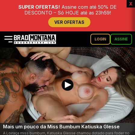
x
SUPER OFERTAS!
Assine com até 50% DE
DESCONTO – Só HOJE até as 23h59!
VER OFERTAS
LOGIN
ASSINE
Mais um pouco da Miss Bumbum Katiuska Glesse
A Loiraça miss bumbum, Katiuska Glesse chamou dotado para foder no