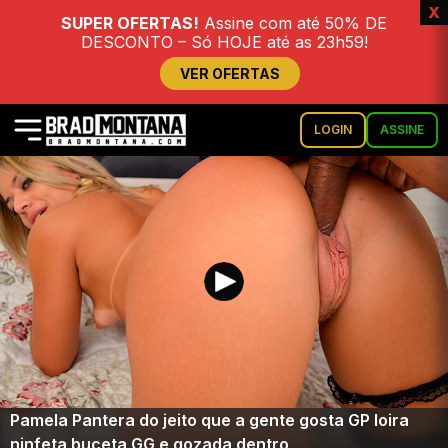
x
SUPER OFERTAS!
Assine com até 50% DE
DESCONTO – Só HOJE até as 23h59!
VER OFERTAS
LOGIN
ASSINE
Pamela Pantera do jeito que a gente gosta GP loira
ninfeta buceta GG e gozada dentro