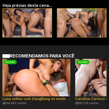
Veja prévias desta cena...
RECOMENDAMOS PARA VOCÊ
Novidade
Novidade
Luna voltou com GangBang no modo hard
34.992 visitas
65.316 visitas