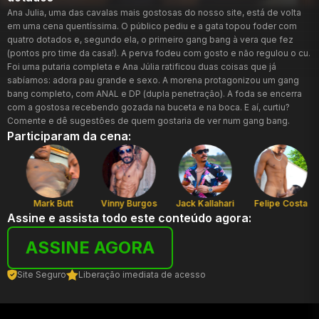
Ana Julia, uma das cavalas mais gostosas do nosso site, está de volta
em uma cena quentíssima. O público pediu e a gata topou foder com
quatro dotados e, segundo ela, o primeiro gang bang à vera que fez
(pontos pro time da casa!). A perva fodeu com gosto e não regulou o cu.
Foi uma putaria completa e Ana Júlia ratificou duas coisas que já
sabíamos: adora pau grande e sexo. A morena protagonizou um gang
bang completo, com ANAL e DP (dupla penetração). A foda se encerra
com a gostosa recebendo gozada na buceta e na boca. E aí, curtiu?
Comente e dê sugestões de quem gostaria de ver num gang bang.
Participaram da cena:
Mark Butt
Vinny Burgos
Jack Kallahari
Felipe Costa
Assine e assista todo este conteúdo agora:
ASSINE AGORA
Site Seguro
Liberação imediata de acesso