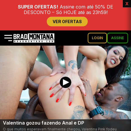
x
SUPER OFERTAS!
Assine com até 50% DE
DESCONTO – Só HOJE até as 23h59!
VER OFERTAS
LOGIN
ASSINE
Valentina gozou fazendo Anal e DP
O que muitos esperavam finalmente chegou, Valentina Pink fodeu