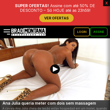
x
SUPER OFERTAS!
Assine com até 50% DE
DESCONTO – Só HOJE até as 23h59!
VER OFERTAS
LOGIN
ASSINE
Ana Julia queria meter com dois sem massagem
A cavala Ana Júlia cheia de tesão estav hospedad em um motel, quando