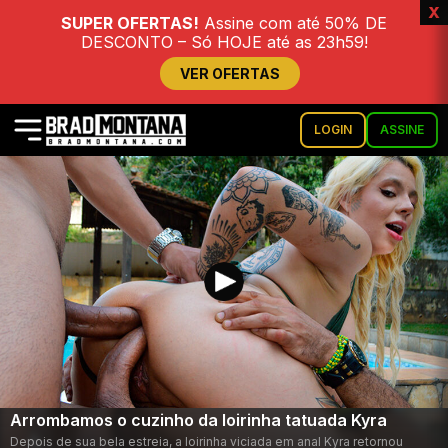
x
SUPER OFERTAS!
Assine com até 50% DE
DESCONTO – Só HOJE até as 23h59!
VER OFERTAS
LOGIN
ASSINE
Arrombamos o cuzinho da loirinha tatuada Kyra
Depois de sua bela estreia, a loirinha viciada em anal Kyra retornou