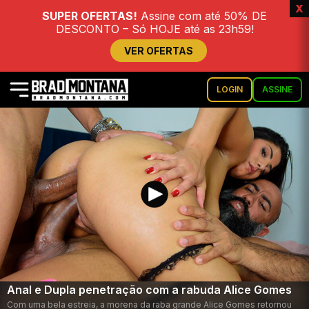
x
SUPER OFERTAS!
Assine com até 50% DE
DESCONTO – Só HOJE até as 23h59!
VER OFERTAS
LOGIN
ASSINE
Anal e Dupla penetração com a rabuda Alice Gomes
Com uma bela estreia, a morena da raba grande Alice Gomes retornou