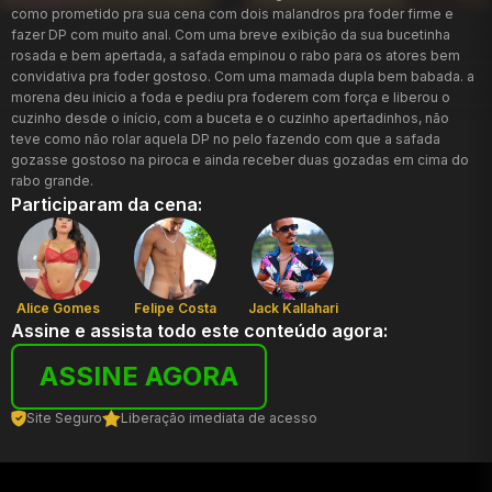
como prometido pra sua cena com dois malandros pra foder firme e
fazer DP com muito anal. Com uma breve exibição da sua bucetinha
rosada e bem apertada, a safada empinou o rabo para os atores bem
convidativa pra foder gostoso. Com uma mamada dupla bem babada. a
morena deu inicio a foda e pediu pra foderem com força e liberou o
cuzinho desde o início, com a buceta e o cuzinho apertadinhos, não
teve como não rolar aquela DP no pelo fazendo com que a safada
gozasse gostoso na piroca e ainda receber duas gozadas em cima do
rabo grande.
Participaram da cena:
Alice Gomes
Felipe Costa
Jack Kallahari
Assine e assista todo este conteúdo agora:
ASSINE AGORA
Site Seguro
Liberação imediata de acesso