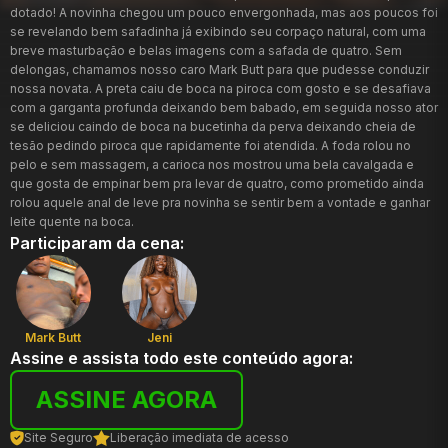
dotado! A novinha chegou um pouco envergonhada, mas aos poucos foi
se revelando bem safadinha já exibindo seu corpaço natural, com uma
breve masturbação e belas imagens com a safada de quatro. Sem
delongas, chamamos nosso caro Mark Butt para que pudesse conduzir
nossa novata. A preta caiu de boca na piroca com gosto e se desafiava
com a garganta profunda deixando bem babado, em seguida nosso ator
se deliciou caindo de boca na bucetinha da perva deixando cheia de
tesão pedindo piroca que rapidamente foi atendida. A foda rolou no
pelo e sem massagem, a carioca nos mostrou uma bela cavalgada e
que gosta de empinar bem pra levar de quatro, como prometido ainda
rolou aquele anal de leve pra novinha se sentir bem a vontade e ganhar
leite quente na boca.
Participaram da cena:
Mark Butt
Jeni
Assine e assista todo este conteúdo agora:
ASSINE AGORA
Site Seguro
Liberação imediata de acesso