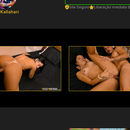
Site Seguro
Liberação imediata 
Kallahari