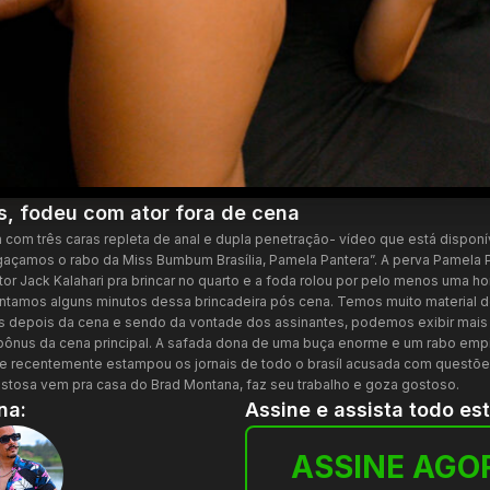
s, fodeu com ator fora de cena
com três caras repleta de anal e dupla penetração- vídeo que está disponív
regaçamos o rabo da Miss Bumbum Brasília, Pamela Pantera”. A perva Pamela
tor Jack Kalahari pra brincar no quarto e a foda rolou por pelo menos uma ho
entamos alguns minutos dessa brincadeira pós cena. Temos muito material d
es depois da cena e sendo da vontade dos assinantes, podemos exibir mai
nus da cena principal. A safada dona de uma buça enorme e um rabo empi
 e recentemente estampou os jornais de todo o brasíl acusada com questõe
ostosa vem pra casa do Brad Montana, faz seu trabalho e goza gostoso.
na:
Assine e assista todo es
ASSINE AGO