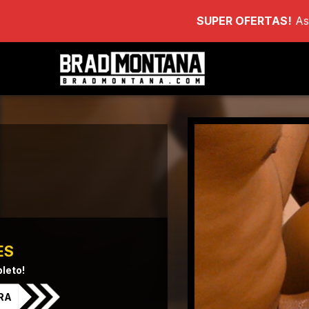
SUPER OFERTAS!
As
ES
leto!
RA