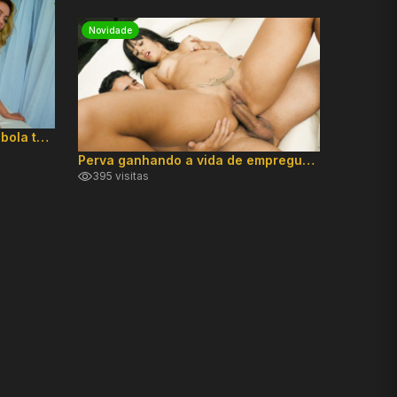
Novidade
Hailey retornou pra DP com a bola toda
Bastidor
304 vis
Perva ganhando a vida de empreguete
395 visitas