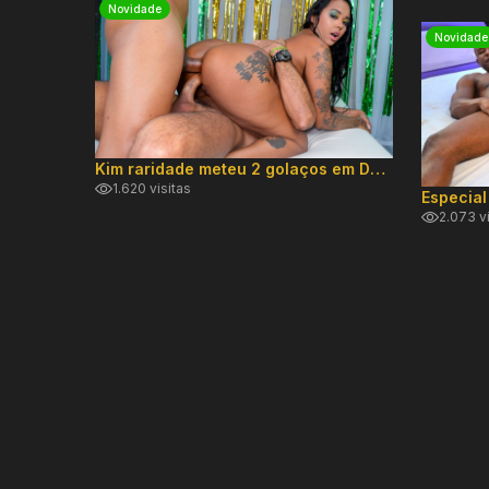
Novidade
Novidade
Kim raridade meteu 2 golaços em DP hard!
1.620 visitas
2.073 v