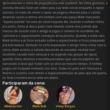
aproveitavam o clima de pegação pra rolar a putaria. No clima gostoso, a
novinha decidiu fazer um vídeo para sua rede social enquanto o rapaz
assistia, no meio do show o rapaz se pegava olhando para o celular
diversas vezes e entrou em contato com seu parça Mark marcando
“aquela partida” na casa do casal naquele dia. Quando a safada voltou
pra perto, Vinny já deu o papo nela falando sobre uma partida que
marcou de assistir com o amigo e jogou o veneno no ouvidinho da
cachorra e o aquecimento começou ali na piscina. Quando a noite caiu,
Mark brotou e já ficou avisado sobre o aquecimento e ficou preparado
pra brincadeira. Sentado no sofá esperando o amigo Vinny voltar com a
cerva, Mark avistou a safada descendo as escadas vestida num
shortinho cavado bem sensual e se jogando nas graças do rapaz,
quando Vinny retornou a novinha percebeu que caiu no papinho do
namorado e teve que foder com os dois ao mesmo tempo. A ninfeta
pagou um boquete molhado nos dois, fodeu no pelo sem frescura e
liberou o cuzinho com direito a dupla penetração do jeito que ela queria,
no final a morena levou leite em dobro.
Participaram da cena:
Melissa Hot
Mark Butt
Vinny Burgos