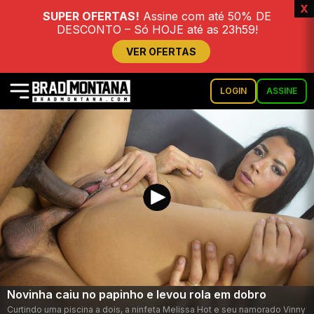
x
SUPER OFERTAS!
Assine com até 50% DE
DESCONTO – Só HOJE até as 23h59!
VER OFERTAS
LOGIN
ASSINE
Novinha caiu no papinho e levou rola em dobro
Curtindo uma piscina a dois, a ninfeta Melissa Hot e seu namorado Vinny