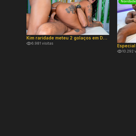
Novidade
Kim raridade meteu 2 golaços em DP hard!
6.981 visitas
10.292 v