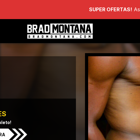
SUPER OFERTAS!
As
ES
leto!
RA