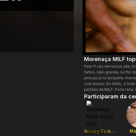
Morenaça MILF top
Pela 1ª vez em nosso site, G
fartos, rabo grande, na flor
pirocas já no boquete, mama
com prazer. Do ANAL, a foda
peitões da MILF. Porra farta,
Participaram da ce
Grazzy Castelli
Ma