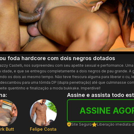
ou foda hardcore com dois negros dotados
razzy Castelli, nos surpreendeu com seu apetite sexual e performance. Uma
 da idade, e que se entregou completamente a dois negros de pau grande. A 
ndo os dois ao mesmo tempo. Não teve frescura alguma para liberar o cu, l
 descambou para uma tórrida DP (dupla penetração) até que culminasse co
 leite quentinho e finalização a moda bukkake. Imperdível!
na:
Assine e assista todo es
ASSINE AGO
Site Seguro
Liberação imediata 
rk Butt
Felipe Costa