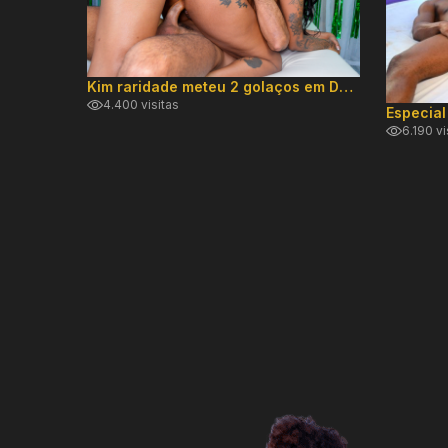
Kim raridade meteu 2 golaços em DP hard!
4.400 visitas
6.190 vi