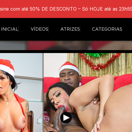
sine com até 50% DE DESCONTO – Só HOJE até as 23h59
INICIAL
VÍDEOS
ATRIZES
CATEGORIAS