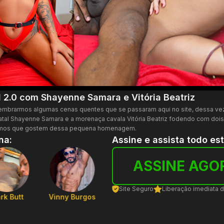
 2.0 com Shayenne Samara e Vitória Beatriz
embrarmos algumas cenas quentes que se passaram aqui no site, dessa v
atal Shayenne Samara e a morenaça cavala Vitória Beatriz fodendo com do
ramos que gostem dessa pequena homenagem.
na:
Assine e assista todo es
ASSINE AGO
Site Seguro
Liberação imediata 
rk Butt
Vinny Burgos
Jack Kallahari