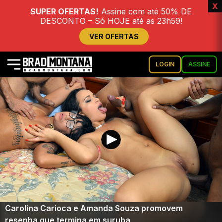
x
SUPER OFERTAS!
Assine com até 50% DE
DESCONTO – Só HOJE até as 23h59!
VER OFERTAS
LOGIN
ASSINE
Carolina Carioca e Amanda Souza promovem
resenha que termina em suruba