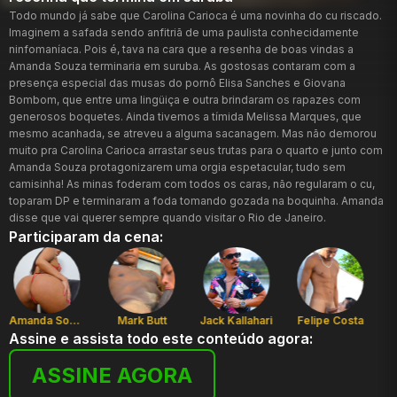
Todo mundo já sabe que Carolina Carioca é uma novinha do cu riscado.
Imaginem a safada sendo anfitriã de uma paulista conhecidamente
ninfomaníaca. Pois é, tava na cara que a resenha de boas vindas a
Amanda Souza terminaria em suruba. As gostosas contaram com a
presença especial das musas do pornô Elisa Sanches e Giovana
Bombom, que entre uma lingüiça e outra brindaram os rapazes com
generosos boquetes. Ainda tivemos a tímida Melissa Marques, que
mesmo acanhada, se atreveu a alguma sacanagem. Mas não demorou
muito pra Carolina Carioca arrastar seus trutas para o quarto e junto com
Amanda Souza protagonizarem uma orgia espetacular, tudo sem
camisinha! As minas foderam com todos os caras, não regularam o cu,
toparam DP e terminaram a foda tomando gozada na boquinha. Amanda
disse que vai querer sempre quando visitar o Rio de Janeiro.
Participaram da cena:
Amanda Souza
Mark Butt
Jack Kallahari
Felipe Costa
V
Assine e assista todo este conteúdo agora:
ASSINE AGORA