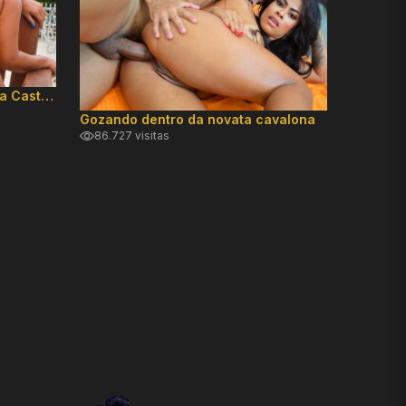
Paulistinha do rabo GG Soraya Castro fez Anal de primeira
70.893 
Gozando dentro da novata cavalona
86.727 visitas