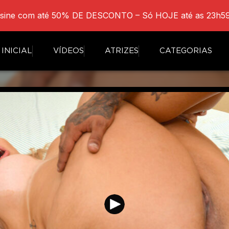
sine com até 50% DE DESCONTO – Só HOJE até as 23h59
INICIAL
VÍDEOS
ATRIZES
CATEGORIAS