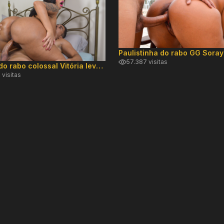
57.387 visitas
Morena do rabo colossal Vitória levou no cuzinho e leite na buceta
 visitas