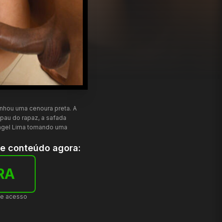
canhou uma cenoura preta. A
pau do rapaz, a safada
 Angel Lima tomando uma
te conteúdo agora:
RA
de acesso