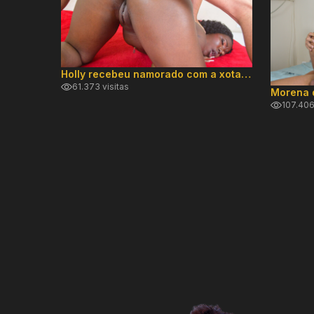
Holly recebeu namorado com a xota melada e cuzinho piscando
61.373 visitas
107.406