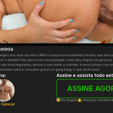
aminta
 Angel Lima, está de volta a BM! A loiraça é uma coelhinha faminta, que abo
om o dotado Fred, que socou sem piedade a xota dela. Depois de gozar no 
 e não ficou regulando, deixou o cara meter a vontade. A cena culmina com
 promete voltar e considera gravar um gang bang. O que você acha?
na:
Assine e assista todo es
ASSINE AGO
Site Seguro
Liberação imediata 
 Salazar