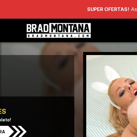
SUPER OFERTAS!
As
ES
leto!
RA