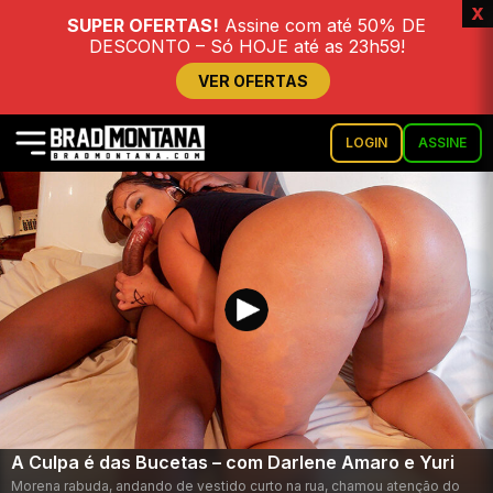
x
SUPER OFERTAS!
Assine com até 50% DE
DESCONTO – Só HOJE até as 23h59!
VER OFERTAS
LOGIN
ASSINE
A Culpa é das Bucetas – com Darlene Amaro e Yuri
Morena rabuda, andando de vestido curto na rua, chamou atenção do