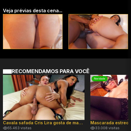
Veja prévias desta cena...
RECOMENDAMOS PARA VOCÊ
Novidade
Cavala safada Cris Lira gosta de mamar e dar o cuzinho
Mascarada estreou
55.463 visitas
33.008 visitas