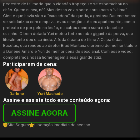
pedestre de tal modo que o cidadão tropeçou e se esborrachou no
chão. Quem nunca, né? Mas dessa vez a sorte sorriu para a “vítima”.
Ciente que havia sido a “causadora” da queda, a gostosa Darlene Amaro
se solidarizou com o rapaz. Levou o negão até seu apartamento, com o
pretexto de por gelo na lesão, e acabou dando surra de buceta e
cuzinho. O bem dotado Yuri meteu forte no rabo gigante da perva, que
literalmente deu o cu rindo. A foda é parta do filme A Culpa é das
Bucetas, que rendeu ao diretor Brad Montana o prêmio de melhor título e
a Darlene Amaro e Yuri de melhor cena de sexo anal. Com esse vídeo,
completamos nossa homenagem a essa grande atriz.
Participaram da cena:
Darlene
Yuri Machado
Assine e assista todo este conteúdo agora:
ASSINE AGORA
Site Seguro
Liberação imediata de acesso