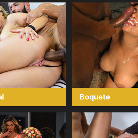
l
Boquete