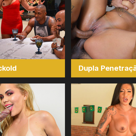
ckold
Dupla Penetraç