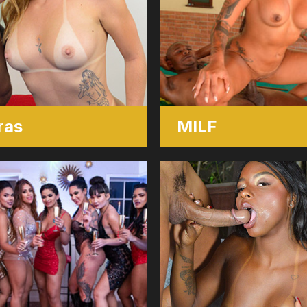
ras
MILF