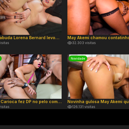
Novata rabuda Lorena Bernard levou no cuzinho
isitas
32.303 visitas
Novidade
Carolina Carioca fez DP no pelo com três
isitas
126.131 visitas