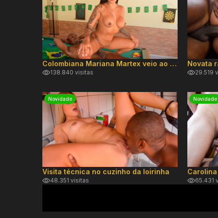
Colombiana Mariana Martex veio ao brasil pra levar rola grossa
138.840 visitas
29.519 v
Novidade
Novidade
Visita técnica no cuzinho da loirinha
48.351 visitas
65.431 v
ANTERIOR
1
2
3
4
5
6
7
…
11
PRÓXIMA