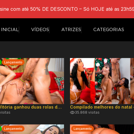
sine com até 50% DE DESCONTO – Só HOJE até as 23h59
INICIAL
VÍDEOS
ATRIZES
CATEGORIAS
Lançamento
Rabuda Vitória ganhou duas rolas de presente natalino
isitas
35.868 visitas
Lançamento
Lançamento