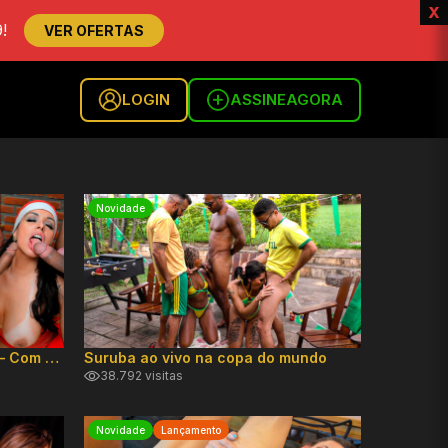
x
!
VER OFERTAS
LOGIN
ASSINE
AGORA
Novidade
Compilado melhores do natal – Com Angel Lima, Shay samara, Lina Nakamura, Pocahontas
Suruba ao vivo na copa do mundo
38.792 visitas
Novidade
Lançamento