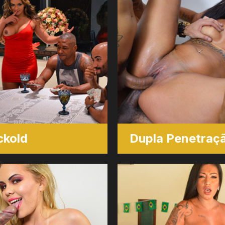
ckold
Dupla Penetraç