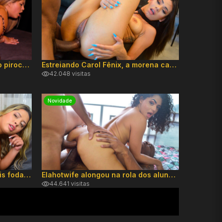
May Akemi chamou contatinho pirocudo pra foder
Estreiando Carol Fênix, a morena carnuda do cuzinho apertado
42.048 visitas
Novidade
Novinha gulosa May Akemi quis foda 100% Anal
Elahotwife alongou na rola dos alunos dotados
44.641 visitas