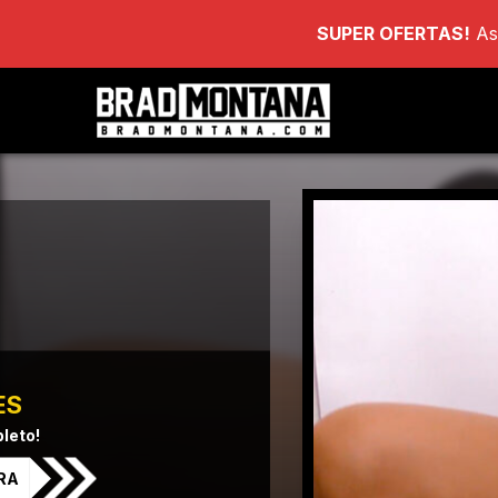
SUPER OFERTAS!
As
ES
leto!
RA