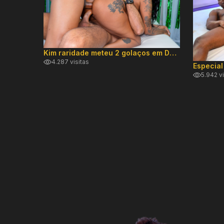
Kim raridade meteu 2 golaços em DP hard!
4.287 visitas
5.942 vi