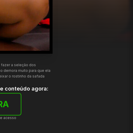
 fazer a seleção dos
ão demora muito para que ela
eixar o rostinho da safada
te conteúdo agora:
RA
de acesso