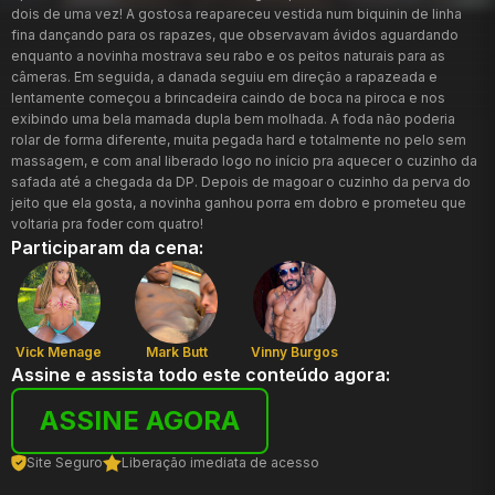
dois de uma vez! A gostosa reapareceu vestida num biquinin de linha
fina dançando para os rapazes, que observavam ávidos aguardando
enquanto a novinha mostrava seu rabo e os peitos naturais para as
câmeras. Em seguida, a danada seguiu em direção a rapazeada e
lentamente começou a brincadeira caindo de boca na piroca e nos
exibindo uma bela mamada dupla bem molhada. A foda não poderia
rolar de forma diferente, muita pegada hard e totalmente no pelo sem
massagem, e com anal liberado logo no início pra aquecer o cuzinho da
safada até a chegada da DP. Depois de magoar o cuzinho da perva do
jeito que ela gosta, a novinha ganhou porra em dobro e prometeu que
voltaria pra foder com quatro!
Participaram da cena:
Vick Menage
Mark Butt
Vinny Burgos
Assine e assista todo este conteúdo agora:
ASSINE AGORA
Site Seguro
Liberação imediata de acesso