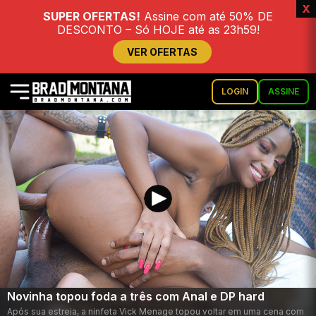
x
SUPER OFERTAS!
Assine com até 50% DE
DESCONTO – Só HOJE até as 23h59!
VER OFERTAS
LOGIN
ASSINE
Novinha topou foda a três com Anal e DP hard
Após sua estreia, a ninfeta Vick Menage topou voltar em uma cena com