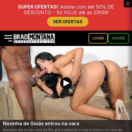
x
SUPER OFERTAS!
Assine com até 50% DE
DESCONTO – Só HOJE até as 23h59!
VER OFERTAS
LOGIN
ASSINE
Novinha de Goiás entrou na vara
Novinha de Goiás veio ao Rio pra conhecer o mar e entrou na vara do