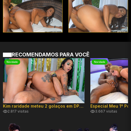
RECOMENDAMOS PARA VOCÊ
Novidade
Novidade
Kim raridade meteu 2 golaços em DP hard!
2.817 visitas
3.667 visitas