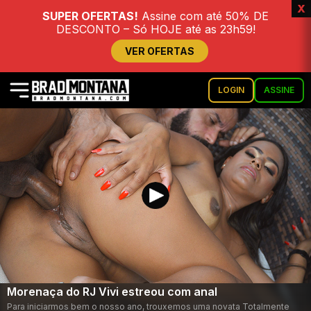
x
SUPER OFERTAS!
Assine com até 50% DE
DESCONTO – Só HOJE até as 23h59!
VER OFERTAS
LOGIN
ASSINE
Morenaça do RJ Vivi estreou com anal
Para iniciarmos bem o nosso ano, trouxemos uma novata Totalmente