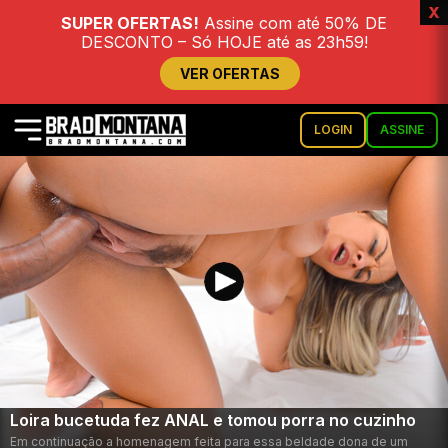
x
SUPER OFERTAS!
Assine com até 50% DE
DESCONTO – Só HOJE até as 23h59!
VER OFERTAS
LOGIN
ASSINE
Loira bucetuda fez ANAL e tomou porra no cuzinho
Em continuação a homenagem feita para essa beldade dona de um