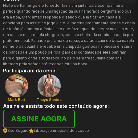
Noite de flamengo e o torcedor fazia um jantar para acompanhar a
partida quando recebe uma ligação da sua namorada perguntando qual
era a boa, Mark então responde dizendo que ia ficar em casa e a
convidou para assistir o jogo junto. A morena prontamente aceita e cheia
de tesão já começa a fantasiar o que fazer quando chegar na casa dele,
em quinze minutos ela chegou lá, sentiu o cheiro da comida e partiu pro
prato principal. Partindo pra cima do rapaz, a safada caiu de boca na rola
no meio da cozinha e recebe uma chupada gostosa na buceta em cima
da bancada e um pouco de rola, para dar continuidade eles partiram
para o quarto onde a foda rolou no pelo sem frescurinha com anal
liberado pela safada até receber leite na boca.
Participaram da cena:
Mark Butt
Thays Santos
Assine e assista todo este conteúdo agora:
ASSINE AGORA
Site Seguro
Liberação imediata de acesso