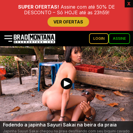
x
SUPER OFERTAS!
Assine com até 50% DE
DESCONTO – Só HOJE até as 23h59!
VER OFERTAS
LOGIN
ASSINE
Fodendo a japinha Sayuri Sakai na beira da praia
Japinha Sayuri Sakai chegou na praia desfilando com seu biquini cavado