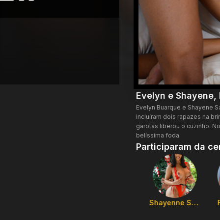
Evelyn e Shayene, 
Evelyn Buarque e Shayene Sa
incluíram dois rapazes na b
garotas liberou o cuzinho. 
belíssima foda.
Participaram da ce
Evelyn Buarque