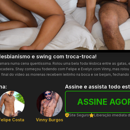
lesbianismo e swing com troca-troca!
mara numa cena quentíssima. Rolou uma bela foda lésbica entre as gatas, 
rincadeira. Shay começou fodendo com Felipe e Evelyn com Vinny, mas rolou
No final do vídeo as morenas recebem leitinho na boca e se beijam, fechand
na:
Assine e assista todo es
ASSINE AGO
Site Seguro
Liberação imediata 
Shayenne Samara
Felipe Costa
Vinny Burgos