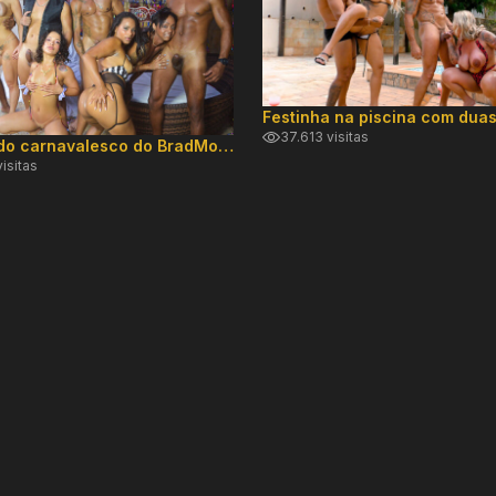
37.613 visitas
Compilado carnavalesco do BradMontana
isitas