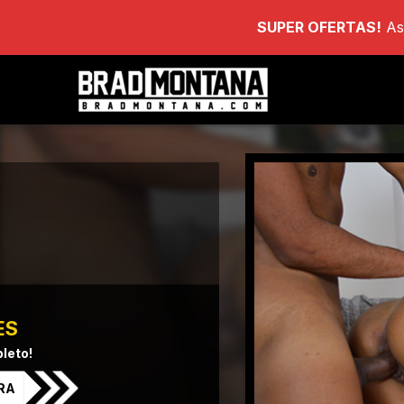
SUPER OFERTAS!
As
ES
leto!
RA