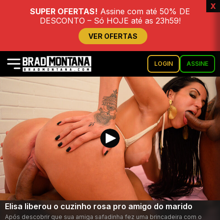
x
SUPER OFERTAS!
Assine com até 50% DE
DESCONTO – Só HOJE até as 23h59!
VER OFERTAS
LOGIN
ASSINE
Elisa liberou o cuzinho rosa pro amigo do marido
Após descobrir que sua amiga safadinha fez uma brincadeira com o