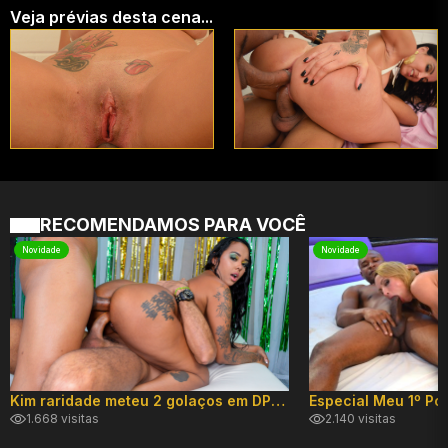
Veja prévias desta cena...
RECOMENDAMOS PARA VOCÊ
Novidade
Novidade
Kim raridade meteu 2 golaços em DP hard!
1.668 visitas
2.140 visitas