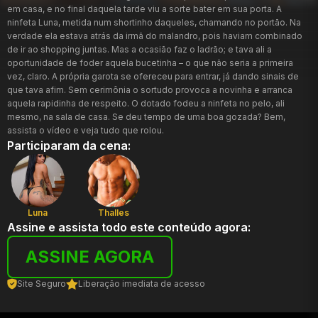
em casa, e no final daquela tarde viu a sorte bater em sua porta. A
ninfeta Luna, metida num shortinho daqueles, chamando no portão. Na
verdade ela estava atrás da irmã do malandro, pois haviam combinado
de ir ao shopping juntas. Mas a ocasião faz o ladrão; e tava ali a
oportunidade de foder aquela bucetinha – o que não seria a primeira
vez, claro. A própria garota se ofereceu para entrar, já dando sinais de
que tava afim. Sem cerimônia o sortudo provoca a novinha e arranca
aquela rapidinha de respeito. O dotado fodeu a ninfeta no pelo, ali
mesmo, na sala de casa. Se deu tempo de uma boa gozada? Bem,
assista o vídeo e veja tudo que rolou.
Participaram da cena:
Luna
Thalles
Assine e assista todo este conteúdo agora:
ASSINE AGORA
Site Seguro
Liberação imediata de acesso