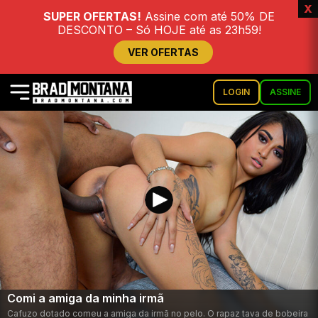
x
SUPER OFERTAS!
Assine com até 50% DE
DESCONTO – Só HOJE até as 23h59!
VER OFERTAS
LOGIN
ASSINE
Comi a amiga da minha irmã
Cafuzo dotado comeu a amiga da irmã no pelo. O rapaz tava de bobeira