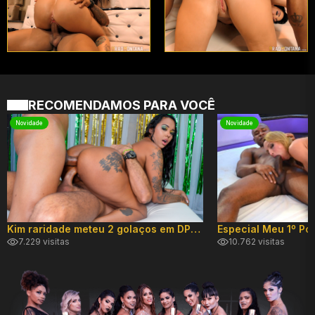
RECOMENDAMOS PARA VOCÊ
Novidade
Novidade
Kim raridade meteu 2 golaços em DP hard!
7.229 visitas
10.762 visitas