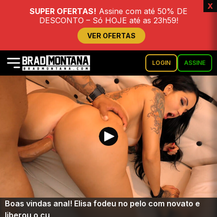
x
SUPER OFERTAS!
Assine com até 50% DE
DESCONTO – Só HOJE até as 23h59!
VER OFERTAS
LOGIN
ASSINE
Boas vindas anal! Elisa fodeu no pelo com novato e
liberou o cu