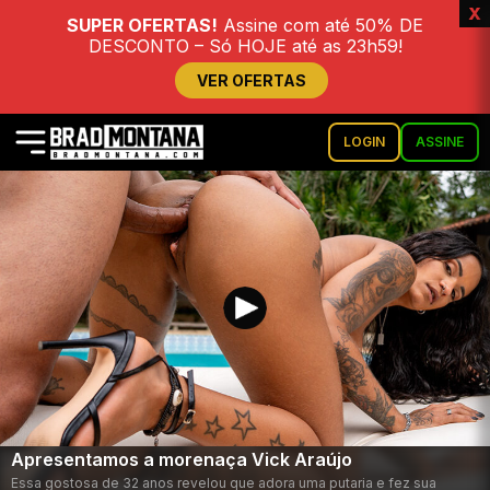
x
SUPER OFERTAS!
Assine com até 50% DE
DESCONTO – Só HOJE até as 23h59!
VER OFERTAS
LOGIN
ASSINE
Apresentamos a morenaça Vick Araújo
Essa gostosa de 32 anos revelou que adora uma putaria e fez sua