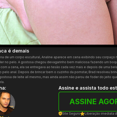
nca é demais
 de um corpo escultural, Analine aparece em cena exibindo seu corpaço n
oder no pelo. A gostosa chegou devagarinho bem maliciosa fazendo um bo
com a cena, ela se entregava ao tesão cada vez mais e depois de uma bel
 pelo anal. Depois de brincar bem o cuzinho da pornstar, Brad resolveu br
gostosa de leite alí mesmo, mas ainda assim não parou de foder do jeito qu
la.
na:
Assine e assista todo es
ASSINE AGO
Site Seguro
Liberação imediata 