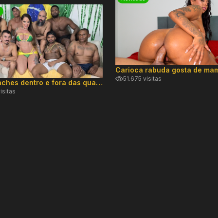
51.675 visitas
Elisa Sanches dentro e fora das quatro linhas
isitas