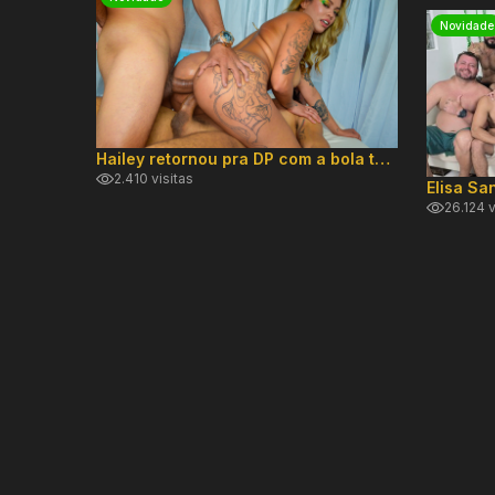
Novidade
Hailey retornou pra DP com a bola toda
2.410 visitas
26.124 v