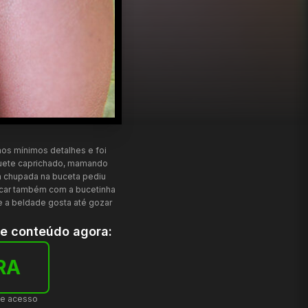
os mínimos detalhes e foi
quete caprichado, mamando
a chupada na buceta pediu
incar também com a bucetinha
e a beldade gosta até gozar
te conteúdo agora:
RA
de acesso