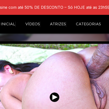
sine com até 50% DE DESCONTO – Só HOJE até as 23h59
INICIAL
VÍDEOS
ATRIZES
CATEGORIAS