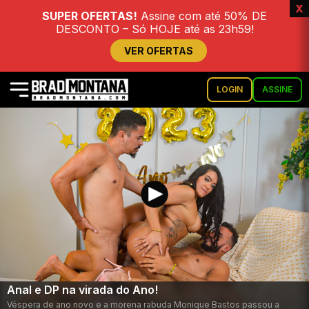
x
SUPER OFERTAS!
Assine com até 50% DE
DESCONTO – Só HOJE até as 23h59!
VER OFERTAS
LOGIN
ASSINE
Anal e DP na virada do Ano!
Véspera de ano novo e a morena rabuda Monique Bastos passou a