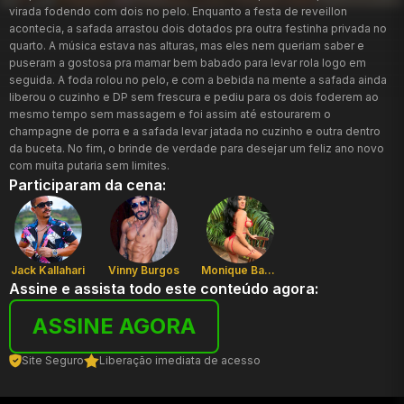
virada fodendo com dois no pelo. Enquanto a festa de reveillon
acontecia, a safada arrastou dois dotados pra outra festinha privada no
quarto. A música estava nas alturas, mas eles nem queriam saber e
puseram a gostosa pra mamar bem babado para levar rola logo em
seguida. A foda rolou no pelo, e com a bebida na mente a safada ainda
liberou o cuzinho e DP sem frescura e pediu para os dois foderem ao
mesmo tempo sem massagem e foi assim até estourarem o
champagne de porra e a safada levar jatada no cuzinho e outra dentro
da buceta. No fim, o brinde de verdade para desejar um feliz ano novo
com muita putaria sem limites.
Participaram da cena:
Jack Kallahari
Vinny Burgos
Monique Bastos
Assine e assista todo este conteúdo agora:
ASSINE AGORA
Site Seguro
Liberação imediata de acesso