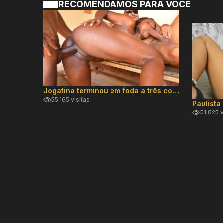
RECOMENDAMOS PARA VOCÊ
Jogatina terminou em foda a três com novinha safada Julia Almeida
55.165 visitas
51.825 v