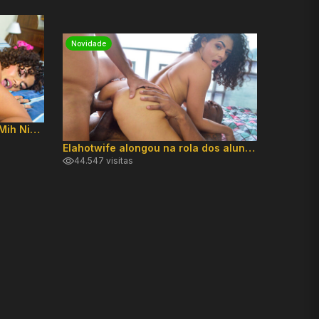
Sucesso
Novidade
Creampie Anal com a novata Mih Ninfetinha
Ninfeta
269.563
Elahotwife alongou na rola dos alunos dotados
44.547 visitas