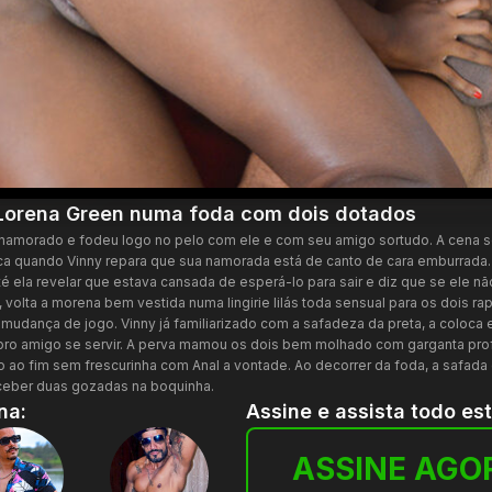
 Lorena Green numa foda com dois dotados
namorado e fodeu logo no pelo com ele e com seu amigo sortudo. A cena se
a quando Vinny repara que sua namorada está de canto de cara emburrada. El
 ela revelar que estava cansada de esperá-lo para sair e diz que se ele não 
 volta a morena bem vestida numa lingirie lilás toda sensual para os dois 
 mudança de jogo. Vinny já familiarizado com a safadeza da preta, a coloc
pro amigo se servir. A perva mamou os dois bem molhado com garganta pro
io ao fim sem frescurinha com Anal a vontade. Ao decorrer da foda, a safad
ceber duas gozadas na boquinha.
na:
Assine e assista todo es
ASSINE AGO