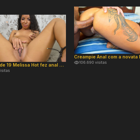
106.690 visitas
Paulista de 19 Melissa Hot fez anal e pediu leite dentro
isitas