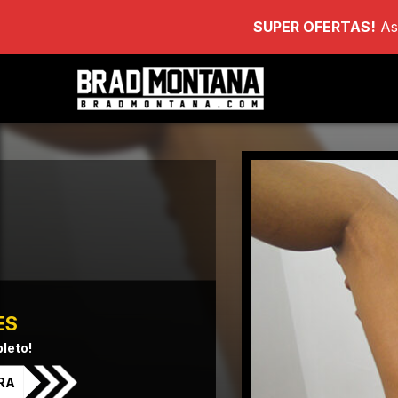
SUPER OFERTAS!
As
ES
leto!
RA