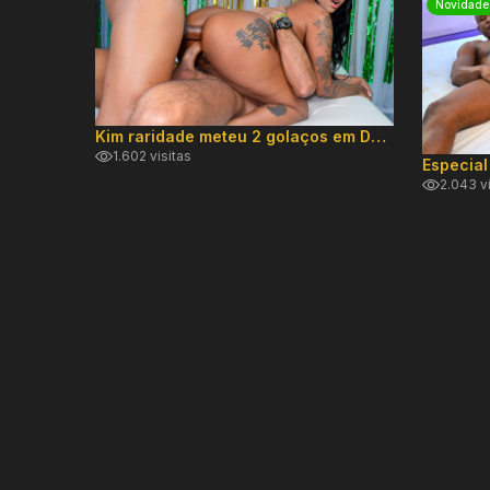
Novidade
Kim raridade meteu 2 golaços em DP hard!
1.602 visitas
2.043 v