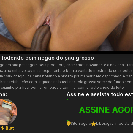
y fodendo com negão do pau grosso
algo em sua passagem pela produtora, chamamos novamente a novinha tifann
s, a novinha voltou mais experiente e bem a vontade mostrando seus belos 
a Mark chegou na cena botando a ninfeta pra mamar bem caprichado e baba
r a retribuição com linguada na bucetinha rola grossa socando fundo sem p
o cuzinho pra ficar bem arrombada e terminar com o rosto cheio de leite.
na:
Assine e assista todo es
ASSINE AGO
Site Seguro
Liberação imediata 
rk Butt